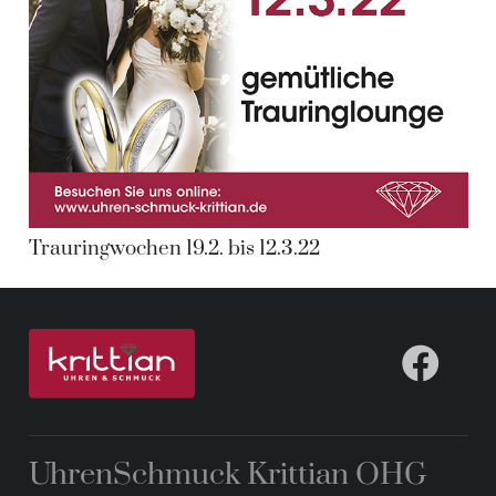
Trauringwochen 19.2. bis 12.3.22
UhrenSchmuck Krittian OHG